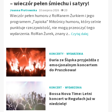
– wieczór pełen śmiechu i satyry!
Joanna Piotrowska
10 sierpnia 2026
20
Wieczór pełen humoru z RoManem Żurkiem i jego
programem „Tapioka” Miłośnicy humoru, który celnie
punktuje rzeczywistość, nie mogą przeoczyć tego
wydarzenia. RoMan Żurek, znany z...
Czytaj dalej
KONCERTY
WYDARZENIA
Daria ze Śląska przyjeżdża z
emocjonalnym koncertem
do Pruszkowa!
KONCERT
WYDARZENIA
Bossa Nova Time: Letni
koncert w Regułach już w
niedzielę!