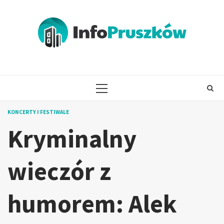
Skip
to
content
PRIMARY
MENU
KONCERTY I FESTIWALE
Kryminalny
wieczór z
humorem: Alek