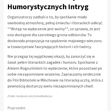
Humorystycznych Intryg
Organizatorzy zadbali o to, by spotkanie miało
swobodną atmosferę, pełną śmiechu i literackich odkryć.
**Wstęp na wydarzenie jest wolny**, co sprawia, że jest
ono dostępne dla szerokiego grona odbiorców. To
doskonała propozycja na spędzenie majowego wieczoru
w towarzystwie fascynujących historii i ich twórcy.
Nie przegap tej wyjątkowej okazji, by zanurzyć się w
świat pełen literackich zagadek i humoru. Spotkanie z
Alkiem Rogozińskim to wydarzenie, które pozostawi po
sobie niezapomniane wrażenia. Zapraszamy serdecznie
do Filii Biblioteki w Młochowie na literacką ucztę, która z
pewnością dostarczy wielu niezapomnianych chwil.
Źródło: facebook.com/GminaNadarzyn
Continue
Poprzedni: