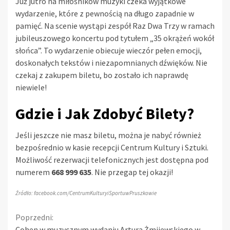
Już jutro na miłośników muzyki czeka wyjątkowe
wydarzenie, które z pewnością na długo zapadnie w
pamięć. Na scenie wystąpi zespół Raz Dwa Trzy w ramach
jubileuszowego koncertu pod tytułem „35 okrążeń wokół
słońca”. To wydarzenie obiecuje wieczór pełen emocji,
doskonałych tekstów i niezapomnianych dźwięków. Nie
czekaj z zakupem biletu, bo zostało ich naprawdę
niewiele!
Gdzie i Jak Zdobyć Bilety?
Jeśli jeszcze nie masz biletu, można je nabyć również
bezpośrednio w kasie recepcji Centrum Kultury i Sztuki.
Możliwość rezerwacji telefonicznych jest dostępna pod
numerem
668 999 635
. Nie przegap tej okazji!
Źródło: facebook.com/CentrumKulturyiSportuwPruszkowie
Continue
Poprzedni:
Cohen w muzycznym wydaniu Artura Żmijewskiego w