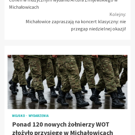
Reading
Michałowicach
Kolejny:
Michałowice zapraszają na koncert klasyczny: nie
przegap niedzielnej okazji!
WOJSKO
WYDARZENIA
Ponad 120 nowych żołnierzy WOT
złożyło przysięgę w Michałowicach