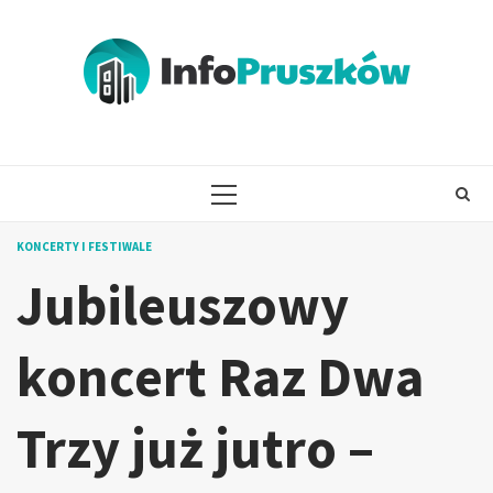
Skip
to
content
PRIMARY
MENU
KONCERTY I FESTIWALE
Jubileuszowy
koncert Raz Dwa
Trzy już jutro –