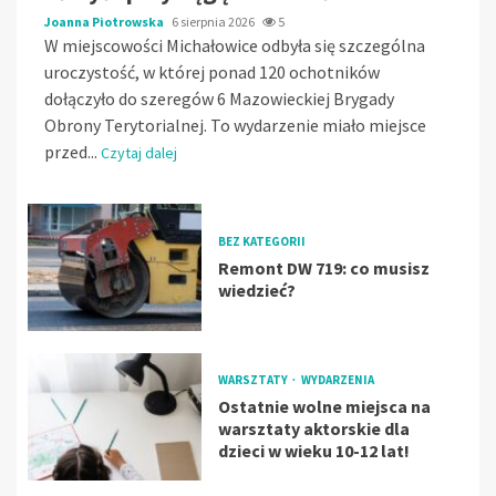
Joanna Piotrowska
6 sierpnia 2026
5
W miejscowości Michałowice odbyła się szczególna
uroczystość, w której ponad 120 ochotników
dołączyło do szeregów 6 Mazowieckiej Brygady
Obrony Terytorialnej. To wydarzenie miało miejsce
przed...
Czytaj dalej
BEZ KATEGORII
Remont DW 719: co musisz
wiedzieć?
WARSZTATY
WYDARZENIA
Ostatnie wolne miejsca na
warsztaty aktorskie dla
dzieci w wieku 10-12 lat!