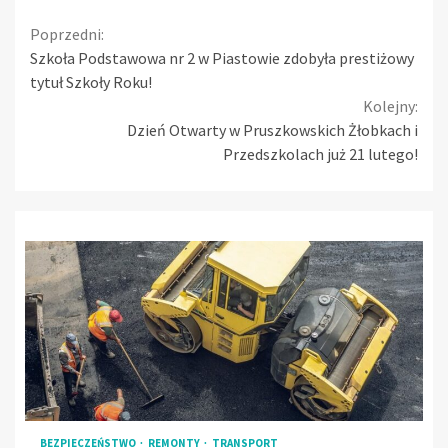
Continue
Poprzedni:
Szkoła Podstawowa nr 2 w Piastowie zdobyła prestiżowy
Reading
tytuł Szkoły Roku!
Kolejny:
Dzień Otwarty w Pruszkowskich Żłobkach i
Przedszkolach już 21 lutego!
BEZPIECZEŃSTWO
REMONTY
TRANSPORT