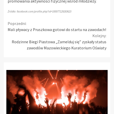
promowania aktywności fizycznej wśród młodzieży.
Źródło: facebook.com/profile.php?id=100077129283623
Continue
Poprzedni:
Mali pływacy z Pruszkowa gotowi do startu na zawodach!
Reading
Kolejny:
Rodzinne Biegi Piastowa „Zamelduj się” zyskały status
zawodów Mazowieckiego Kuratorium Oświaty