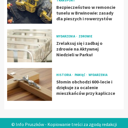
TRANSPORT
Bezpieczeństwo w remoncie
tunelu w Brwinowie: zasady
dla pieszych i rowerzystów
WYDARZENIA
ZDROWIE
Zrelaksuj się i zadbaj o
zdrowie na Aktywnej
Niedzieli w Parku!
HISTORIA
PAMIĘĆ
WYDARZENIA
Słomin obchodzi 600-lecie i
dziękuje za ocalenie
mieszkańców przy kapliczce
© Info Pruszków - Kopiowanie treści za zgodą redakcji