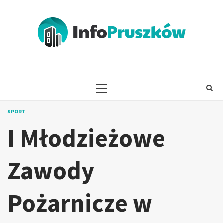
Skip
to
content
PRIMARY
MENU
SPORT
I Młodzieżowe
Zawody
Pożarnicze w