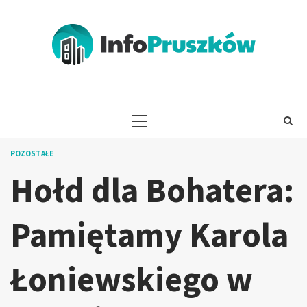
Skip
to
content
PRIMARY
MENU
POZOSTAŁE
Hołd dla Bohatera:
Pamiętamy Karola
Łoniewskiego w