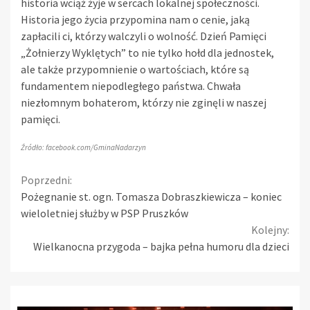
historia wciąż żyje w sercach lokalnej społeczności.
Historia jego życia przypomina nam o cenie, jaką
zapłacili ci, którzy walczyli o wolność. Dzień Pamięci
„Żołnierzy Wyklętych” to nie tylko hołd dla jednostek,
ale także przypomnienie o wartościach, które są
fundamentem niepodległego państwa. Chwała
niezłomnym bohaterom, którzy nie zginęli w naszej
pamięci.
Źródło: facebook.com/GminaNadarzyn
Continue
Poprzedni:
Pożegnanie st. ogn. Tomasza Dobraszkiewicza – koniec
Reading
wieloletniej służby w PSP Pruszków
Kolejny:
Wielkanocna przygoda – bajka pełna humoru dla dzieci