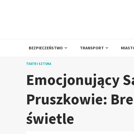
Skip
to
content
BEZPIECZEŃSTWO
TRANSPORT
MIAST
TEATR I SZTUKA
Emocjonujący Sa
Pruszkowie: Br
świetle