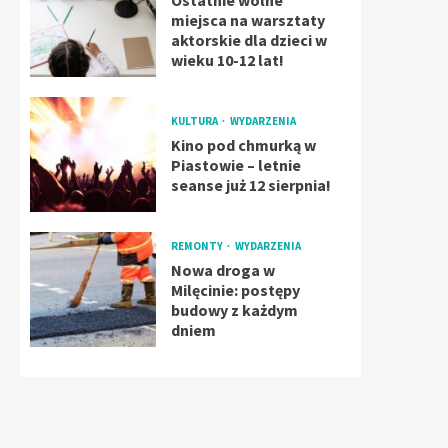
Ostatnie wolne
miejsca na warsztaty
aktorskie dla dzieci w
wieku 10-12 lat!
KULTURA
WYDARZENIA
Kino pod chmurką w
Piastowie – letnie
seanse już 12 sierpnia!
REMONTY
WYDARZENIA
Nowa droga w
Milęcinie: postępy
budowy z każdym
dniem