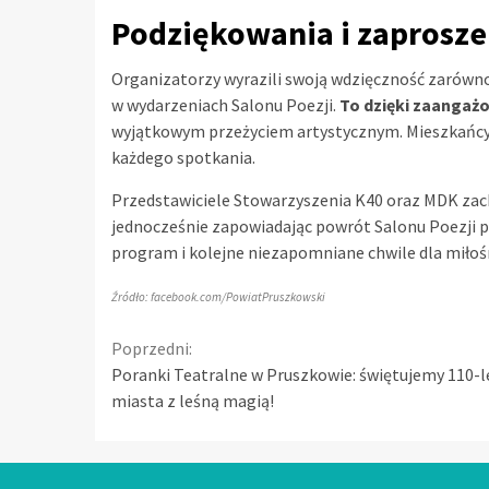
Podziękowania i zaprosze
Organizatorzy wyrazili swoją wdzięczność zarówno 
w wydarzeniach Salonu Poezji.
To dzięki zaangażo
wyjątkowym przeżyciem artystycznym. Mieszkańcy p
każdego spotkania.
Przedstawiciele Stowarzyszenia K40 oraz MDK zac
jednocześnie zapowiadając powrót Salonu Poezji p
program i kolejne niezapomniane chwile dla miłośn
Źródło: facebook.com/PowiatPruszkowski
Continue
Poprzedni:
Poranki Teatralne w Pruszkowie: świętujemy 110-l
Reading
miasta z leśną magią!