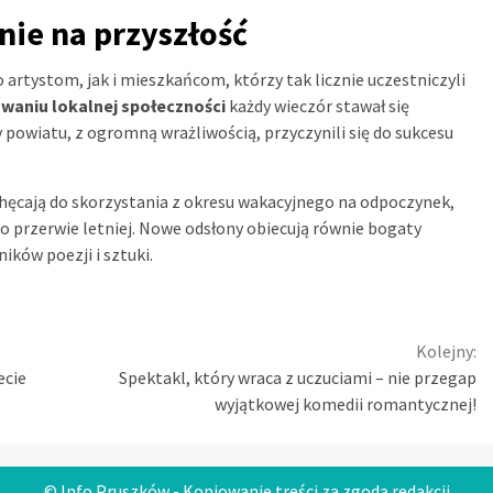
nie na przyszłość
artystom, jak i mieszkańcom, którzy tak licznie uczestniczyli
waniu lokalnej społeczności
każdy wieczór stawał się
owiatu, z ogromną wrażliwością, przyczynili się do sukcesu
hęcają do skorzystania z okresu wakacyjnego na odpoczynek,
o przerwie letniej. Nowe odsłony obiecują równie bogaty
ików poezji i sztuki.
Kolejny:
ecie
Spektakl, który wraca z uczuciami – nie przegap
wyjątkowej komedii romantycznej!
© Info Pruszków - Kopiowanie treści za zgodą redakcji