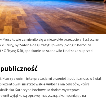
Pruszkowie zamieniło się w niezwykłe przeżycie artystyczne.
kultury, był Salon Poezji zatytułowany „Songi” Bertolta
/ Oficynę K40, spotkanie to stanowiło finał sezonu przed
 publiczność
i, którzy swoimi interpretacjami przenieśli publiczność w świat
zaprezentowali
mistrzowskie wykonania
tekstów, które
okalistka Katarzyna Łochowska dodała występowi
apewnił wyjątkową oprawę muzyczną, akompaniując na