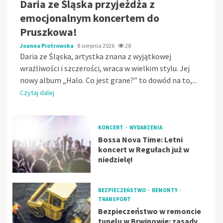
Daria ze Śląska przyjeżdża z
emocjonalnym koncertem do
Pruszkowa!
Joanna Piotrowska
8 sierpnia 2026
28
Daria ze Śląska, artystka znana z wyjątkowej
wrażliwości i szczerości, wraca w wielkim stylu. Jej
nowy album „Halo. Co jest grane?” to dowód na to,...
Czytaj dalej
KONCERT
WYDARZENIA
Bossa Nova Time: Letni
koncert w Regułach już w
niedzielę!
BEZPIECZEŃSTWO
REMONTY
TRANSPORT
Bezpieczeństwo w remoncie
tunelu w Brwinowie: zasady