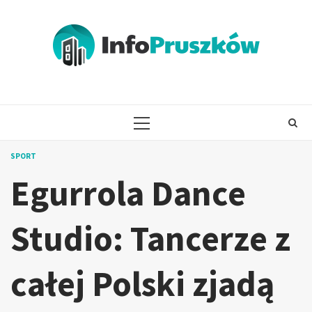
Skip
to
content
PRIMARY
MENU
SPORT
Egurrola Dance
Studio: Tancerze z
całej Polski zjadą