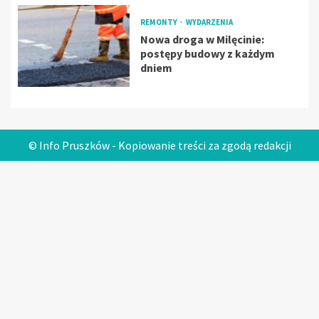
REMONTY
WYDARZENIA
Nowa droga w Milęcinie:
postępy budowy z każdym
dniem
© Info Pruszków - Kopiowanie treści za zgodą redakcji