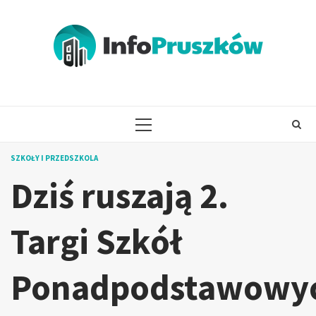
Skip
to
content
PRIMARY
MENU
SZKOŁY I PRZEDSZKOLA
Dziś ruszają 2.
Targi Szkół
Ponadpodstawowy