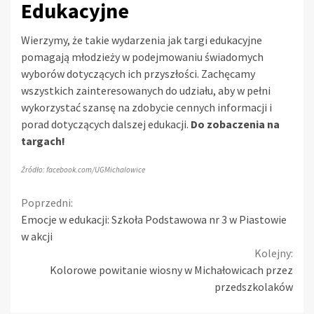
Edukacyjne
Wierzymy, że takie wydarzenia jak targi edukacyjne
pomagają młodzieży w podejmowaniu świadomych
wyborów dotyczących ich przyszłości. Zachęcamy
wszystkich zainteresowanych do udziału, aby w pełni
wykorzystać szansę na zdobycie cennych informacji i
porad dotyczących dalszej edukacji.
Do zobaczenia na
targach!
Źródło: facebook.com/UGMichalowice
Continue
Poprzedni:
Emocje w edukacji: Szkoła Podstawowa nr 3 w Piastowie
Reading
w akcji
Kolejny:
Kolorowe powitanie wiosny w Michałowicach przez
przedszkolaków