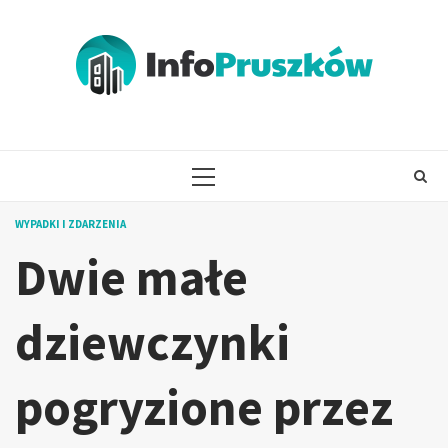
Skip
to
content
PRIMARY
MENU
WYPADKI I ZDARZENIA
Dwie małe
dziewczynki
pogryzione przez