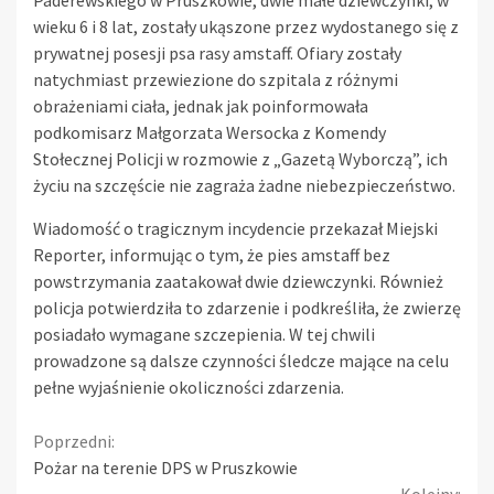
wieku 6 i 8 lat, zostały ukąszone przez wydostanego się z
prywatnej posesji psa rasy amstaff. Ofiary zostały
natychmiast przewiezione do szpitala z różnymi
obrażeniami ciała, jednak jak poinformowała
podkomisarz Małgorzata Wersocka z Komendy
Stołecznej Policji w rozmowie z „Gazetą Wyborczą”, ich
życiu na szczęście nie zagraża żadne niebezpieczeństwo.
Wiadomość o tragicznym incydencie przekazał Miejski
Reporter, informując o tym, że pies amstaff bez
powstrzymania zaatakował dwie dziewczynki. Również
policja potwierdziła to zdarzenie i podkreśliła, że zwierzę
posiadało wymagane szczepienia. W tej chwili
prowadzone są dalsze czynności śledcze mające na celu
pełne wyjaśnienie okoliczności zdarzenia.
Continue
Poprzedni:
Pożar na terenie DPS w Pruszkowie
Reading
Kolejny: