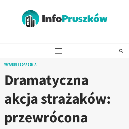
Skip
to
content
PRIMARY
MENU
WYPADKI I ZDARZENIA
Dramatyczna
akcja strażaków:
przewrócona