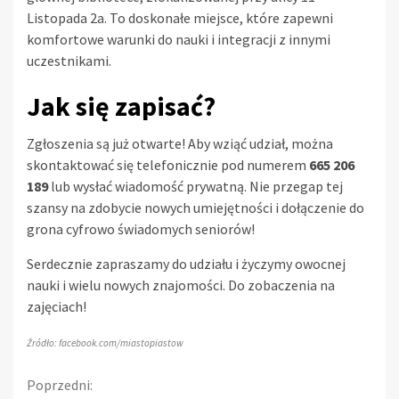
Listopada 2a. To doskonałe miejsce, które zapewni
komfortowe warunki do nauki i integracji z innymi
uczestnikami.
Jak się zapisać?
Zgłoszenia są już otwarte! Aby wziąć udział, można
skontaktować się telefonicznie pod numerem
665 206
189
lub wysłać wiadomość prywatną. Nie przegap tej
szansy na zdobycie nowych umiejętności i dołączenie do
grona cyfrowo świadomych seniorów!
Serdecznie zapraszamy do udziału i życzymy owocnej
nauki i wielu nowych znajomości. Do zobaczenia na
zajęciach!
Źródło: facebook.com/miastopiastow
Continue
Poprzedni: