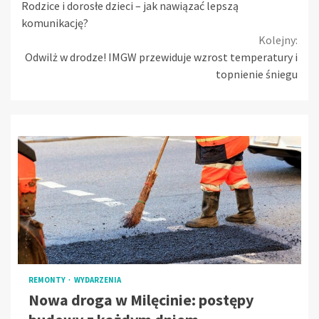
Rodzice i dorosłe dzieci – jak nawiązać lepszą
Reading
komunikację?
Kolejny:
Odwilż w drodze! IMGW przewiduje wzrost temperatury i
topnienie śniegu
REMONTY
WYDARZENIA
Nowa droga w Milęcinie: postępy