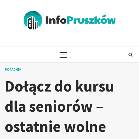
Skip
to
content
PRIMARY
MENU
PORADNIKI
Dołącz do kursu
dla seniorów –
ostatnie wolne