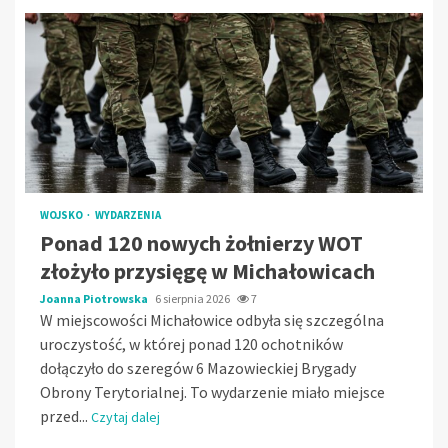
WOJSKO
WYDARZENIA
Ponad 120 nowych żołnierzy WOT
złożyło przysięgę w Michałowicach
Joanna Piotrowska
6 sierpnia 2026
7
W miejscowości Michałowice odbyła się szczególna
uroczystość, w której ponad 120 ochotników
dołączyło do szeregów 6 Mazowieckiej Brygady
Obrony Terytorialnej. To wydarzenie miało miejsce
przed...
Czytaj dalej