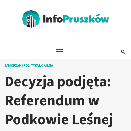
Skip
to
content
PRIMARY
MENU
SAMORZĄD I POLITYKA LOKALNA
Decyzja podjęta:
Referendum w
Podkowie Leśnej