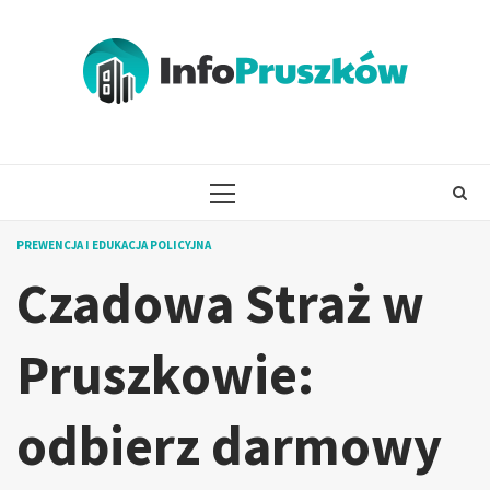
Skip
to
content
PRIMARY
MENU
PREWENCJA I EDUKACJA POLICYJNA
Czadowa Straż w
Pruszkowie:
odbierz darmowy