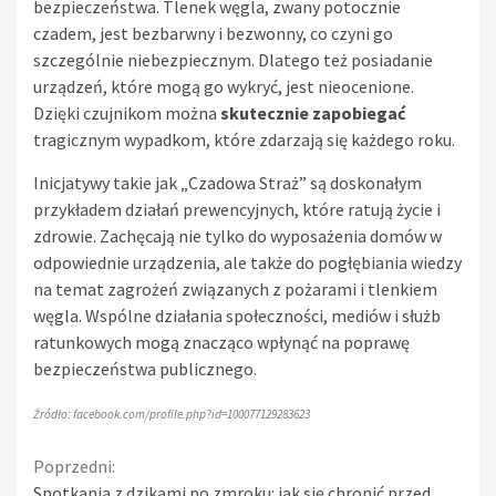
bezpieczeństwa. Tlenek węgla, zwany potocznie
czadem, jest bezbarwny i bezwonny, co czyni go
szczególnie niebezpiecznym. Dlatego też posiadanie
urządzeń, które mogą go wykryć, jest nieocenione.
Dzięki czujnikom można
skutecznie zapobiegać
tragicznym wypadkom, które zdarzają się każdego roku.
Inicjatywy takie jak „Czadowa Straż” są doskonałym
przykładem działań prewencyjnych, które ratują życie i
zdrowie. Zachęcają nie tylko do wyposażenia domów w
odpowiednie urządzenia, ale także do pogłębiania wiedzy
na temat zagrożeń związanych z pożarami i tlenkiem
węgla. Wspólne działania społeczności, mediów i służb
ratunkowych mogą znacząco wpłynąć na poprawę
bezpieczeństwa publicznego.
Źródło: facebook.com/profile.php?id=100077129283623
Continue
Poprzedni:
Spotkania z dzikami po zmroku: jak się chronić przed