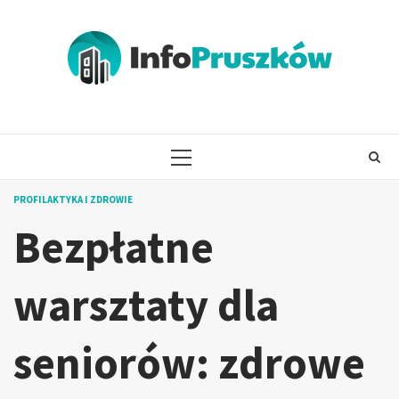
Skip
to
content
PRIMARY
MENU
PROFILAKTYKA I ZDROWIE
Bezpłatne
warsztaty dla
seniorów: zdrowe