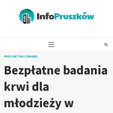
Skip
to
content
PRIMARY
MENU
PROFILAKTYKA I ZDROWIE
Bezpłatne badania
krwi dla
młodzieży w