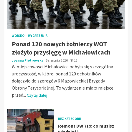
WOJSKO
WYDARZENIA
Ponad 120 nowych żołnierzy WOT
złożyło przysięgę w Michałowicach
Joanna Piotrowska
6 sierpnia 2026
13
W miejscowości Michałowice odbyła się szczególna
uroczystość, w której ponad 120 ochotników
dołączyło do szeregów 6 Mazowieckiej Brygady
Obrony Terytorialnej. To wydarzenie miało miejsce
przed...
Czytaj dalej
BEZ KATEGORII
Remont DW 719: co musisz
wiedzieć?