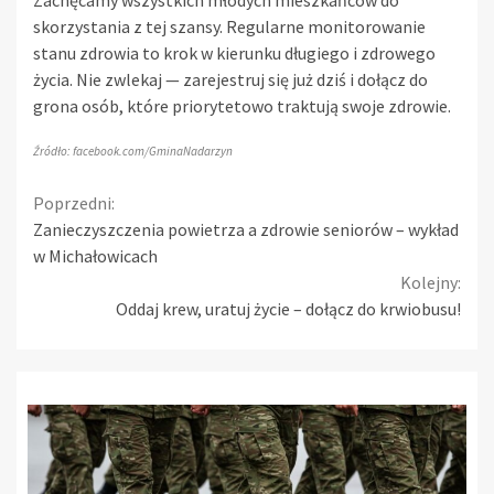
skorzystania z tej szansy. Regularne monitorowanie
stanu zdrowia to krok w kierunku długiego i zdrowego
życia. Nie zwlekaj — zarejestruj się już dziś i dołącz do
grona osób, które priorytetowo traktują swoje zdrowie.
Źródło: facebook.com/GminaNadarzyn
Continue
Poprzedni:
Zanieczyszczenia powietrza a zdrowie seniorów – wykład
Reading
w Michałowicach
Kolejny:
Oddaj krew, uratuj życie – dołącz do krwiobusu!