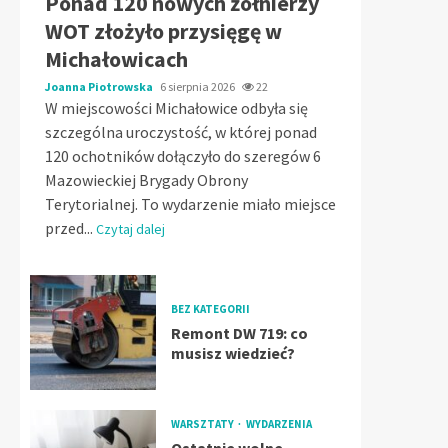
Ponad 120 nowych żołnierzy
WOT złożyło przysięgę w
Michałowicach
Joanna Piotrowska
6 sierpnia 2026
22
W miejscowości Michałowice odbyła się
szczególna uroczystość, w której ponad
120 ochotników dołączyło do szeregów 6
Mazowieckiej Brygady Obrony
Terytorialnej. To wydarzenie miało miejsce
przed...
Czytaj dalej
BEZ KATEGORII
Remont DW 719: co
musisz wiedzieć?
WARSZTATY
WYDARZENIA