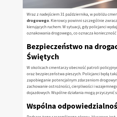
Wraz z nadejściem 31 października, w pobliżu cm
drogowego
. Kierowcy powinni szczególnie zwraca
kierujących ruchem. W sytuacji, gdy policjanci wyda
oznakowania drogowego, co oznacza konieczność 
Bezpieczeństwo na drogac
Świętych
W okolicach cmentarzy obecność patroli policyjny
oraz bezpieczeństwa pieszych. Policjanci będą ta
zapobieganie potencjalnym zdarzeniom drogowym.
zachowanie ostrożności, cierpliwości i wzajemnego
dojazdowych. Wspólne działania mogą przyczynić 
Wspólna odpowiedzialnoś
Podczas tego szczególnego okresu, kluczowe jest,