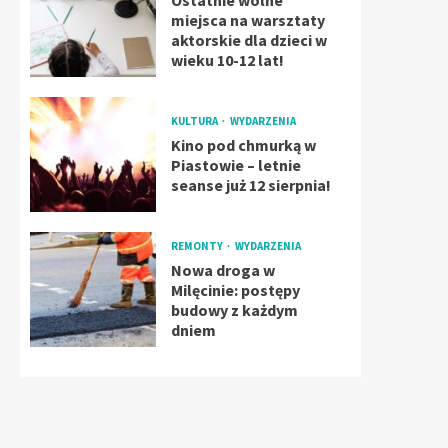
Ostatnie wolne
miejsca na warsztaty
aktorskie dla dzieci w
wieku 10-12 lat!
KULTURA
WYDARZENIA
Kino pod chmurką w
Piastowie – letnie
seanse już 12 sierpnia!
REMONTY
WYDARZENIA
Nowa droga w
Milęcinie: postępy
budowy z każdym
dniem