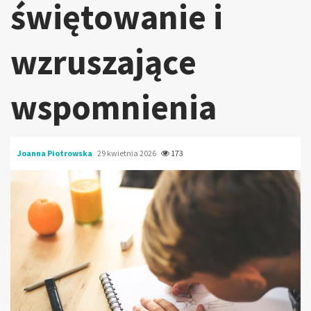
świętowanie i
wzruszające
wspomnienia
Joanna Piotrowska
29 kwietnia 2026
173