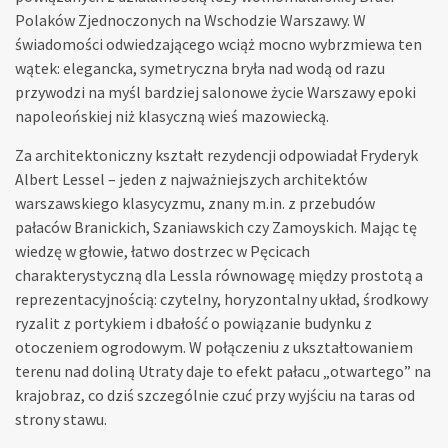
Polaków Zjednoczonych na Wschodzie Warszawy. W
świadomości odwiedzającego wciąż mocno wybrzmiewa ten
wątek: elegancka, symetryczna bryła nad wodą od razu
przywodzi na myśl bardziej salonowe życie Warszawy epoki
napoleońskiej niż klasyczną wieś mazowiecką.
Za architektoniczny kształt rezydencji odpowiadał Fryderyk
Albert Lessel – jeden z najważniejszych architektów
warszawskiego klasycyzmu, znany m.in. z przebudów
pałaców Branickich, Szaniawskich czy Zamoyskich. Mając tę
wiedzę w głowie, łatwo dostrzec w Pęcicach
charakterystyczną dla Lessla równowagę między prostotą a
reprezentacyjnością: czytelny, horyzontalny układ, środkowy
ryzalit z portykiem i dbałość o powiązanie budynku z
otoczeniem ogrodowym. W połączeniu z ukształtowaniem
terenu nad doliną Utraty daje to efekt pałacu „otwartego” na
krajobraz, co dziś szczególnie czuć przy wyjściu na taras od
strony stawu.