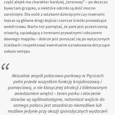
część alejek ma charakter bardziej „terenowy” – po deszczu
bywa tam grząsko, a niektóre odcinki są dość mocno
zarośnięte. Dla osób z wózkami dziecięcymi czy rowerami
lepsze są główne drogi dojścia i szersze ścieżki prowadzące
wokół stawu. Warto też pamiętać, że park jest przestrzenią
otwartą, sąsiadującą z terenami prywatnymi i obszarem
dawnego majątku – dobrze jest poruszać się po wytyczonych
ścieżkach i respektować ewentualne oznakowania dotyczące
zakazu wstępu.
Aktualnie zespół pałacowo‑parkowy w Pęcicach
pełni przede wszystkim funkcję krajobrazową i
pamięciową, a nie klasycznej atrakcji z biletowanym
zwiedzaniem wnętrz – teren parku i otoczenie
stawów są ogólnodostępne, natomiast wejście do
samego pałacu jest zasadniczo niemożliwe lub
możliwe jedynie przy okazji sporadycznych wydarzeń