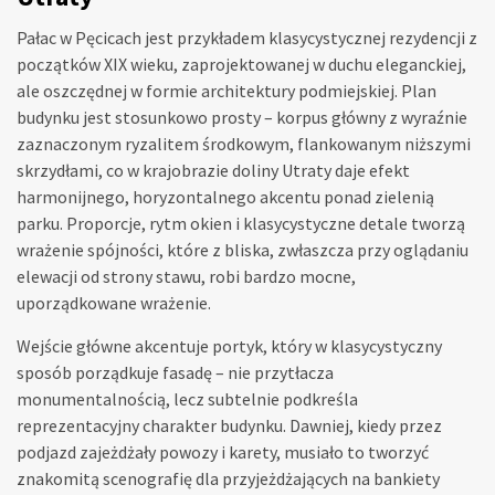
Pałac w Pęcicach jest przykładem klasycystycznej rezydencji z
początków XIX wieku, zaprojektowanej w duchu eleganckiej,
ale oszczędnej w formie architektury podmiejskiej. Plan
budynku jest stosunkowo prosty – korpus główny z wyraźnie
zaznaczonym ryzalitem środkowym, flankowanym niższymi
skrzydłami, co w krajobrazie doliny Utraty daje efekt
harmonijnego, horyzontalnego akcentu ponad zielenią
parku. Proporcje, rytm okien i klasycystyczne detale tworzą
wrażenie spójności, które z bliska, zwłaszcza przy oglądaniu
elewacji od strony stawu, robi bardzo mocne,
uporządkowane wrażenie.
Wejście główne akcentuje portyk, który w klasycystyczny
sposób porządkuje fasadę – nie przytłacza
monumentalnością, lecz subtelnie podkreśla
reprezentacyjny charakter budynku. Dawniej, kiedy przez
podjazd zajeżdżały powozy i karety, musiało to tworzyć
znakomitą scenografię dla przyjeżdżających na bankiety