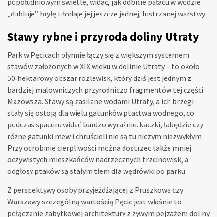
popołudniowym świetle, widać, jak odbicie pałacu w wodzie
„dubluje” bryłę i dodaje jej jeszcze jednej, lustrzanej warstwy.
Stawy rybne i przyroda doliny Utraty
Park w Pęcicach płynnie łączy się z większym systemem
stawów założonych w XIX wieku w dolinie Utraty – to około
50‑hektarowy obszar rozlewisk, który dziś jest jednym z
bardziej malowniczych przyrodniczo fragmentów tej części
Mazowsza. Stawy są zasilane wodami Utraty, a ich brzegi
stały się ostoją dla wielu gatunków ptactwa wodnego, co
podczas spaceru widać bardzo wyraźnie: kaczki, łabędzie czy
różne gatunki mew i chruścieli nie są tu niczym niezwykłym.
Przy odrobinie cierpliwości można dostrzec także mniej
oczywistych mieszkańców nadrzecznych trzcinowisk, a
odgłosy ptaków są stałym tłem dla wędrówki po parku.
Z perspektywy osoby przyjeżdżającej z Pruszkowa czy
Warszawy szczególną wartością Pęcic jest właśnie to
połączenie zabytkowej architektury z żywym pejzażem doliny