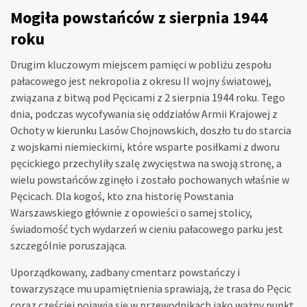
Mogiła powstańców z sierpnia 1944
roku
Drugim kluczowym miejscem pamięci w pobliżu zespołu
pałacowego jest nekropolia z okresu II wojny światowej,
związana z bitwą pod Pęcicami z 2 sierpnia 1944 roku. Tego
dnia, podczas wycofywania się oddziałów Armii Krajowej z
Ochoty w kierunku Lasów Chojnowskich, doszło tu do starcia
z wojskami niemieckimi, które wsparte posiłkami z dworu
pęcickiego przechyliły szalę zwycięstwa na swoją stronę, a
wielu powstańców zginęło i zostało pochowanych właśnie w
Pęcicach. Dla kogoś, kto zna historię Powstania
Warszawskiego głównie z opowieści o samej stolicy,
świadomość tych wydarzeń w cieniu pałacowego parku jest
szczególnie poruszająca.
Uporządkowany, zadbany cmentarz powstańczy i
towarzyszące mu upamiętnienia sprawiają, że trasa do Pęcic
coraz częściej pojawia się w przewodnikach jako ważny punkt