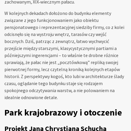
zachowanym, XIX‑wiecznym pałacu.
W kolejnych dekadach dołożono do budynku elementy
związane z jego funkcjonowaniem jako obiektu
pensjonatowego i reprezentacyjnej siedziby firmy, co z kolei
odcisnęło się na wystroju wnętrz, tarasów czy wejść
bocznych. Dziś, patrząc z zewnątrz, łatwo wychwycić
przejście między starszymi, klasycystycznymi partiami a
późniejszymi ingerencjami – to właśnie te drobne różnice
sprawiają, że pałac nie jest „pocztówkową” repliką swojej
pierwotnej formy, lecz czytelną kroniką kolejnych etapów
historii. Z perspektywy kogoś, kto lubi w architekturze ślady
czasu, oglądanie tego budynku staje się rodzajem
spokojnego odczytywania warstw, a nie polowaniem na
idealnie odnowione detale.
Park krajobrazowy i otoczenie
Projekt Jana Chrystiana Schucha