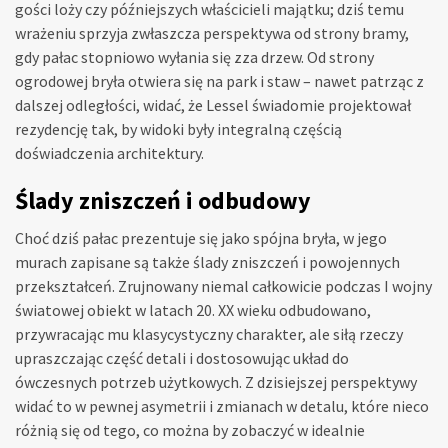
gości loży czy późniejszych właścicieli majątku; dziś temu
wrażeniu sprzyja zwłaszcza perspektywa od strony bramy,
gdy pałac stopniowo wyłania się zza drzew. Od strony
ogrodowej bryła otwiera się na park i staw – nawet patrząc z
dalszej odległości, widać, że Lessel świadomie projektował
rezydencję tak, by widoki były integralną częścią
doświadczenia architektury.
Ślady zniszczeń i odbudowy
Choć dziś pałac prezentuje się jako spójna bryła, w jego
murach zapisane są także ślady zniszczeń i powojennych
przekształceń. Zrujnowany niemal całkowicie podczas I wojny
światowej obiekt w latach 20. XX wieku odbudowano,
przywracając mu klasycystyczny charakter, ale siłą rzeczy
upraszczając część detali i dostosowując układ do
ówczesnych potrzeb użytkowych. Z dzisiejszej perspektywy
widać to w pewnej asymetrii i zmianach w detalu, które nieco
różnią się od tego, co można by zobaczyć w idealnie