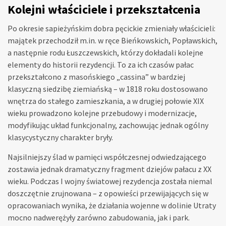
Kolejni właściciele i przekształcenia
Po okresie sapieżyńskim dobra pęcickie zmieniały właścicieli:
majątek przechodził m.in. w ręce Bieńkowskich, Popławskich,
a następnie rodu Łuszczewskich, którzy dokładali kolejne
elementy do historii rezydencji. To za ich czasów pałac
przekształcono z masońskiego „cassina” w bardziej
klasyczną siedzibę ziemiańską – w 1818 roku dostosowano
wnętrza do stałego zamieszkania, a w drugiej połowie XIX
wieku prowadzono kolejne przebudowy i modernizacje,
modyfikując układ funkcjonalny, zachowując jednak ogólny
klasycystyczny charakter bryły.
Najsilniejszy ślad w pamięci współczesnej odwiedzającego
zostawia jednak dramatyczny fragment dziejów pałacu z XX
wieku. Podczas I wojny światowej rezydencja została niemal
doszczętnie zrujnowana – z opowieści przewijających się w
opracowaniach wynika, że działania wojenne w dolinie Utraty
mocno nadwerężyły zarówno zabudowania, jak i park.