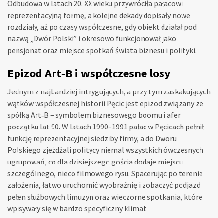
Odbudowa w latach 20. XX wieku przywróciła pałacowi
reprezentacyjną formę, a kolejne dekady dopisały nowe
rozdziały, aż po czasy współczesne, gdy obiekt działał pod
nazwą „Dwór Polski” i okresowo funkcjonował jako
pensjonat oraz miejsce spotkań świata biznesu i polityki.
Epizod Art‑B i współczesne losy
Jednym z najbardziej intrygujących, a przy tym zaskakujących
wątków współczesnej historii Pęcic jest epizod związany ze
spółką Art‑B – symbolem biznesowego boomu i afer
początku lat 90. W latach 1990–1991 pałac w Pęcicach pełnił
funkcję reprezentacyjnej siedziby firmy, a do Dworu
Polskiego zjeżdżali politycy niemal wszystkich ówczesnych
ugrupowań, co dla dzisiejszego gościa dodaje miejscu
szczególnego, nieco filmowego rysu. Spacerując po terenie
założenia, łatwo uruchomić wyobraźnię i zobaczyć podjazd
pełen służbowych limuzyn oraz wieczorne spotkania, które
wpisywały się w bardzo specyficzny klimat