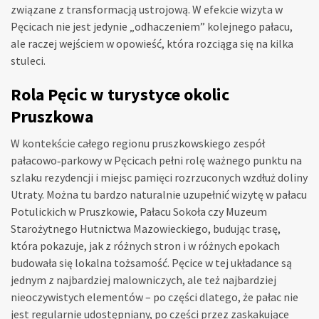
związane z transformacją ustrojową. W efekcie wizyta w
Pęcicach nie jest jedynie „odhaczeniem” kolejnego pałacu,
ale raczej wejściem w opowieść, która rozciąga się na kilka
stuleci.
Rola Pęcic w turystyce okolic
Pruszkowa
W kontekście całego regionu pruszkowskiego zespół
pałacowo‑parkowy w Pęcicach pełni rolę ważnego punktu na
szlaku rezydencji i miejsc pamięci rozrzuconych wzdłuż doliny
Utraty. Można tu bardzo naturalnie uzupełnić wizytę w pałacu
Potulickich w Pruszkowie, Pałacu Sokoła czy Muzeum
Starożytnego Hutnictwa Mazowieckiego, budując trasę,
która pokazuje, jak z różnych stron i w różnych epokach
budowała się lokalna tożsamość. Pęcice w tej układance są
jednym z najbardziej malowniczych, ale też najbardziej
nieoczywistych elementów – po części dlatego, że pałac nie
jest regularnie udostępniany, po części przez zaskakujące