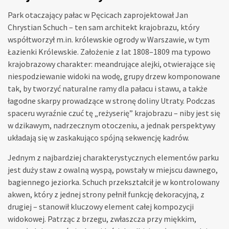
Park otaczający pałac w Pęcicach zaprojektował Jan
Chrystian Schuch – ten sam architekt krajobrazu, który
współtworzył m.in. królewskie ogrody w Warszawie, w tym
Łazienki Królewskie. Założenie z lat 1808–1809 ma typowo
krajobrazowy charakter: meandrujące alejki, otwierające się
niespodziewanie widoki na wodę, grupy drzew komponowane
tak, by tworzyć naturalne ramy dla pałacu i stawu, a także
łagodne skarpy prowadzące w stronę doliny Utraty. Podczas
spaceru wyraźnie czuć tę „reżyserię” krajobrazu – niby jest się
w dzikawym, nadrzecznym otoczeniu, a jednak perspektywy
układają się w zaskakująco spójną sekwencję kadrów.
Jednym z najbardziej charakterystycznych elementów parku
jest duży staw z owalną wyspą, powstały w miejscu dawnego,
bagiennego jeziorka. Schuch przekształcił je w kontrolowany
akwen, który z jednej strony pełnił funkcję dekoracyjną, z
drugiej – stanowił kluczowy element całej kompozycji
widokowej. Patrząc z brzegu, zwłaszcza przy miękkim,