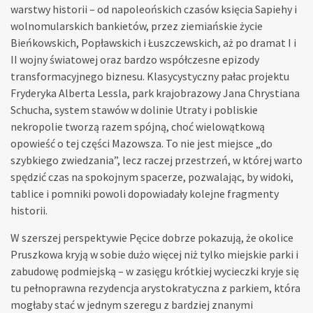
warstwy historii – od napoleońskich czasów księcia Sapiehy i
wolnomularskich bankietów, przez ziemiańskie życie
Bieńkowskich, Popławskich i Łuszczewskich, aż po dramat I i
II wojny światowej oraz bardzo współczesne epizody
transformacyjnego biznesu. Klasycystyczny pałac projektu
Fryderyka Alberta Lessla, park krajobrazowy Jana Chrystiana
Schucha, system stawów w dolinie Utraty i pobliskie
nekropolie tworzą razem spójną, choć wielowątkową
opowieść o tej części Mazowsza. To nie jest miejsce „do
szybkiego zwiedzania”, lecz raczej przestrzeń, w której warto
spędzić czas na spokojnym spacerze, pozwalając, by widoki,
tablice i pomniki powoli dopowiadały kolejne fragmenty
historii.
W szerszej perspektywie Pęcice dobrze pokazują, że okolice
Pruszkowa kryją w sobie dużo więcej niż tylko miejskie parki i
zabudowę podmiejską – w zasięgu krótkiej wycieczki kryje się
tu pełnoprawna rezydencja arystokratyczna z parkiem, która
mogłaby stać w jednym szeregu z bardziej znanymi