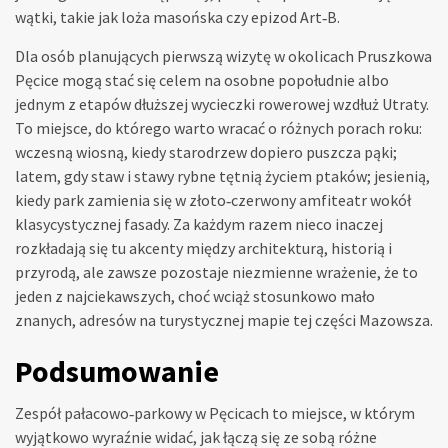
wątki, takie jak loża masońska czy epizod Art‑B.
Dla osób planujących pierwszą wizytę w okolicach Pruszkowa
Pęcice mogą stać się celem na osobne popołudnie albo
jednym z etapów dłuższej wycieczki rowerowej wzdłuż Utraty.
To miejsce, do którego warto wracać o różnych porach roku:
wczesną wiosną, kiedy starodrzew dopiero puszcza pąki;
latem, gdy staw i stawy rybne tętnią życiem ptaków; jesienią,
kiedy park zamienia się w złoto‑czerwony amfiteatr wokół
klasycystycznej fasady. Za każdym razem nieco inaczej
rozkładają się tu akcenty między architekturą, historią i
przyrodą, ale zawsze pozostaje niezmienne wrażenie, że to
jeden z najciekawszych, choć wciąż stosunkowo mało
znanych, adresów na turystycznej mapie tej części Mazowsza.
Podsumowanie
Zespół pałacowo‑parkowy w Pęcicach to miejsce, w którym
wyjątkowo wyraźnie widać, jak łączą się ze sobą różne