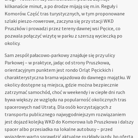
kilkanaście minut, a po drodze mijają się m.in. Reguły i
Komorów. Część tras turystycznych, w tym proponowane
szlaki pieszo‑rowerowe, zaczyna się przy stacji WKD
Pruszków i prowadzi przez tereny dawnej wsi Pęcice, co
pozwala połączyć wizytę w parku z szerszą wycieczką po
okolicy.
Sam zespół pałacowo‑parkowy znajduje się przy ulicy
Parkowej – w praktyce, jadąc od strony Pruszkowa,
orientacyjnym punktem jest rondo Orląt Pęcickich i
charakterystyczna brama wjazdowa do dawnego majątku. W
okolicy dostępne są miejsca, gdzie można bezpiecznie
zatrzymać samochód, choć w weekendy i w ciepłe dni ruch
bywa większy ze względu na popularność okolicznych tras
spacerowych nad Utratą. Dla osób korzystających z
transportu publicznego najwygodniejszym rozwiązaniem
jest dojazd kolejką WKD do Komorowa lub Pruszkowa i dalszy
spacer albo przesiadka na lokalne autobusy – przed
wyjazdem warto sprawdzić aktualne rozkłady jazdy, bo oferta