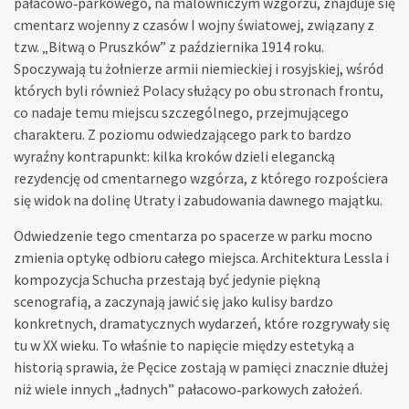
pałacowo‑parkowego, na malowniczym wzgórzu, znajduje się
cmentarz wojenny z czasów I wojny światowej, związany z
tzw. „Bitwą o Pruszków” z października 1914 roku.
Spoczywają tu żołnierze armii niemieckiej i rosyjskiej, wśród
których byli również Polacy służący po obu stronach frontu,
co nadaje temu miejscu szczególnego, przejmującego
charakteru. Z poziomu odwiedzającego park to bardzo
wyraźny kontrapunkt: kilka kroków dzieli elegancką
rezydencję od cmentarnego wzgórza, z którego rozpościera
się widok na dolinę Utraty i zabudowania dawnego majątku.
Odwiedzenie tego cmentarza po spacerze w parku mocno
zmienia optykę odbioru całego miejsca. Architektura Lessla i
kompozycja Schucha przestają być jedynie piękną
scenografią, a zaczynają jawić się jako kulisy bardzo
konkretnych, dramatycznych wydarzeń, które rozgrywały się
tu w XX wieku. To właśnie to napięcie między estetyką a
historią sprawia, że Pęcice zostają w pamięci znacznie dłużej
niż wiele innych „ładnych” pałacowo‑parkowych założeń.