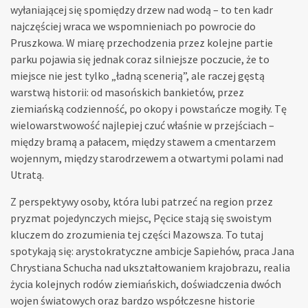
wyłaniającej się spomiędzy drzew nad wodą – to ten kadr
najczęściej wraca we wspomnieniach po powrocie do
Pruszkowa. W miarę przechodzenia przez kolejne partie
parku pojawia się jednak coraz silniejsze poczucie, że to
miejsce nie jest tylko „ładną scenerią”, ale raczej gęstą
warstwą historii: od masońskich bankietów, przez
ziemiańską codzienność, po okopy i powstańcze mogiły. Tę
wielowarstwowość najlepiej czuć właśnie w przejściach –
między bramą a pałacem, między stawem a cmentarzem
wojennym, między starodrzewem a otwartymi polami nad
Utratą.
Z perspektywy osoby, która lubi patrzeć na region przez
pryzmat pojedynczych miejsc, Pęcice stają się swoistym
kluczem do zrozumienia tej części Mazowsza. To tutaj
spotykają się: arystokratyczne ambicje Sapiehów, praca Jana
Chrystiana Schucha nad ukształtowaniem krajobrazu, realia
życia kolejnych rodów ziemiańskich, doświadczenia dwóch
wojen światowych oraz bardzo współczesne historie