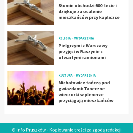
Słomin obchodzi 600-lecie i
dziękuje za ocalenie
mieszkańców przy kapliczce
RELIGIA
WYDARZENIA
Pielgrzymi z Warszawy
przyjęci w Raszynie z
otwartymi ramionami
KULTURA
WYDARZENIA
Michałowice tańczą pod
gwiazdami: Taneczne
wieczorki w plenerze
przyciągają mieszkańców
© Info Pruszków - Kopiowanie treści za zgodą redakcji