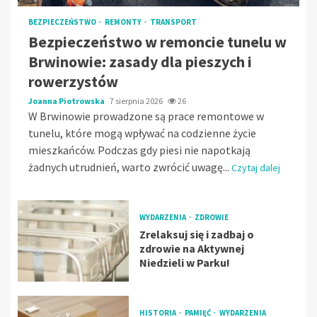
BEZPIECZEŃSTWO
REMONTY
TRANSPORT
Bezpieczeństwo w remoncie tunelu w
Brwinowie: zasady dla pieszych i
rowerzystów
Joanna Piotrowska
7 sierpnia 2026
26
W Brwinowie prowadzone są prace remontowe w
tunelu, które mogą wpływać na codzienne życie
mieszkańców. Podczas gdy piesi nie napotkają
żadnych utrudnień, warto zwrócić uwagę...
Czytaj dalej
WYDARZENIA
ZDROWIE
Zrelaksuj się i zadbaj o
zdrowie na Aktywnej
Niedzieli w Parku!
HISTORIA
PAMIĘĆ
WYDARZENIA