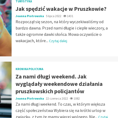
TURYSTYKA
Jak spędzić wakacje w Pruszkowie?
Joanna Piotrowska
5 lipca 2022
1431
Rozpoczął się sezon, na który wyczekiwaliśmy od
bardzo dawna. Przed nami długie i ciepłe wieczory, a
także ogromne dawki słońca. Mowa oczywiście o
wakacjach, które...
Czytaj dalej
KRONIKA POLICYJNA
Za nami długi weekend. Jak
wyglądały weekendowe działania
pruszkowskich policjantów
Joanna Piotrowska
22 czerwca 2022
1082
Za nami długi weekend. To czas, w którym większa
część społeczeństwa Wybiera się na krótki urlop w
związku, z tym że mamy więcej wolnego. Nie...
Czytaj