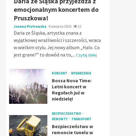
Daria ze Śląska przyjeżdża z
emocjonalnym koncertem do
Pruszkowa!
Joanna Piotrowska
8 sierpnia 2026
12
Daria ze Śląska, artystka znana z
wyjątkowej wrażliwości i szczerości, wraca
w wielkim stylu. Jej nowy album „Halo. Co
jest grane?” to dowód na to,...
Czytaj dalej
KONCERT
WYDARZENIA
Bossa Nova Time:
Letni koncert w
Regułach już w
niedzielę!
BEZPIECZEŃSTWO
REMONTY
TRANSPORT
Bezpieczeństwo w
remoncie tunelu w