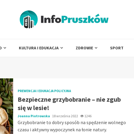
O
KULTURA I EDUKACJA
ZDROWIE
SPORT
PREWENCJA I EDUKACJA POLICYJNA
Bezpieczne grzybobranie – nie zgub
się w lesie!
Joanna Piotrowska
18 września 2022
1246
Grzybobranie to dobry sposób na spędzenie wolnego
czasu i aktywny wypoczynek na łonie natury.