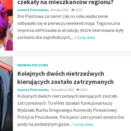
czekały na mieszkańców regionu?
Joanna Piotrowska
8 maja 2022
1725
Dni Piastowa za nami! Jak co roku wydarzenie
odbywało się w pierwszy weekend maja. Tegoroczna
impreza obfitowała w atrakcje, które skierowane były
zarówno dla najmłodszych,...
Czytaj dalej
KRONIKA POLICYJNA
Kolejnych dwóch nietrzeźwych
kierujących zostało zatrzymanych
Joanna Piotrowska
9 kwietnia 2022
1310
Kolejnych dwóch nietrzeźwych kierujących zostało
zatrzymanych. To efekt działań funkcjonariuszy
Wydziału Ruchu Drogowego Komendy Powiatowej
Policji w Pruszkowie. Policjanci zatrzymali amatorów
jazdy na podwójnym gazie...
Czytaj dalej