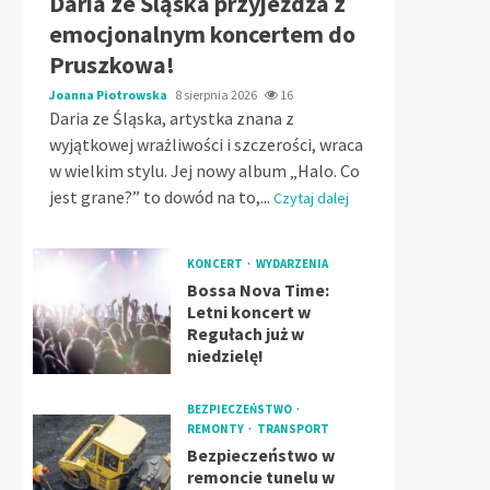
Daria ze Śląska przyjeżdża z
emocjonalnym koncertem do
Pruszkowa!
Joanna Piotrowska
8 sierpnia 2026
16
Daria ze Śląska, artystka znana z
wyjątkowej wrażliwości i szczerości, wraca
w wielkim stylu. Jej nowy album „Halo. Co
jest grane?” to dowód na to,...
Czytaj dalej
KONCERT
WYDARZENIA
Bossa Nova Time:
Letni koncert w
Regułach już w
niedzielę!
BEZPIECZEŃSTWO
REMONTY
TRANSPORT
Bezpieczeństwo w
remoncie tunelu w