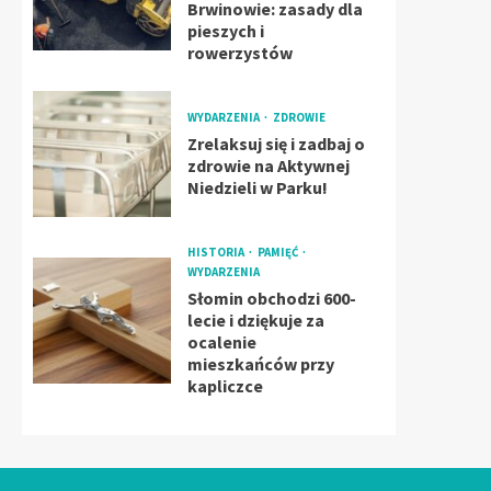
Brwinowie: zasady dla
pieszych i
rowerzystów
WYDARZENIA
ZDROWIE
Zrelaksuj się i zadbaj o
zdrowie na Aktywnej
Niedzieli w Parku!
HISTORIA
PAMIĘĆ
WYDARZENIA
Słomin obchodzi 600-
lecie i dziękuje za
ocalenie
mieszkańców przy
kapliczce